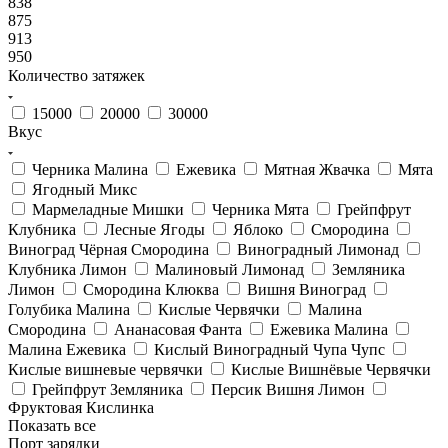
838
875
913
950
Количество затяжек
15000
20000
30000
Вкус
Черника Малина
Ежевика
Мятная Жвачка
Мята
Ягодный Микс
Мармеладные Мишки
Черника Мята
Грейпфрут
Клубника
Лесные Ягоды
Яблоко
Смородина
Виноград Чёрная Смородина
Виноградный Лимонад
Клубника Лимон
Малиновый Лимонад
Земляника
Лимон
Смородина Клюква
Вишня Виноград
Голубика Малина
Кислые Червячки
Малина
Смородина
Ананасовая Фанта
Ежевика Малина
Малина Ежевика
Кислый Виноградный Чупа Чупс
Кислые вишневые червячки
Кислые Вишнёвые Червячки
Грейпфрут Земляника
Персик Вишня Лимон
Фруктовая Кислинка
Показать все
Порт зарядки