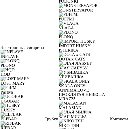
PODONKI
MONSTERVAPOR
PUFFMI
VLAGA
PLONQ
IMPORT HUSKY
Электронные сигареты
ISTERIKA
INFLAVE
DOTA x CATS
PLONQ
ЗЛАЯ ЛАБУБУ
HQD
УБИВАШКА
LOST MARY
SKALA ONLY
ANNIMA LOVE
PuffMi
ПРОКЛЯТАЯ НЕВЕСТА
MRAZZ!
UGOBAR
MALASIAN
HUSKY
ЗЛАЯ МИЛФА
ELFBAR
Трубки
Контакты
NIKO ТЯН
RIFBAR