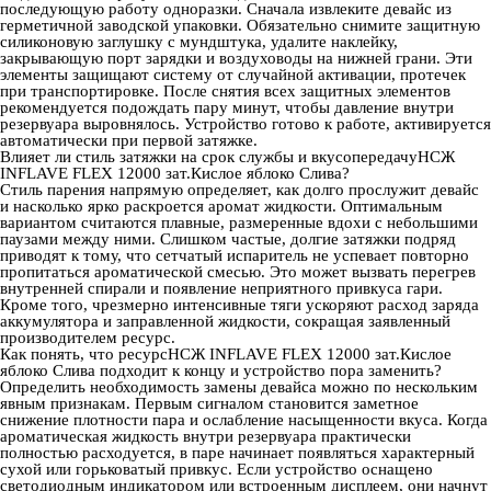
последующую работу одноразки. Сначала извлеките девайс из
герметичной заводской упаковки. Обязательно снимите защитную
силиконовую заглушку с мундштука, удалите наклейку,
закрывающую порт зарядки и воздуховоды на нижней грани. Эти
элементы защищают систему от случайной активации, протечек
при транспортировке. После снятия всех защитных элементов
рекомендуется подождать пару минут, чтобы давление внутри
резервуара выровнялось. Устройство готово к работе, активируется
автоматически при первой затяжке.
Влияет ли стиль затяжки на срок службы и вкусопередачуНСЖ
INFLAVE FLEX 12000 зат.Кислое яблоко Слива?
Стиль парения напрямую определяет, как долго прослужит девайс
и насколько ярко раскроется аромат жидкости. Оптимальным
вариантом считаются плавные, размеренные вдохи с небольшими
паузами между ними. Слишком частые, долгие затяжки подряд
приводят к тому, что сетчатый испаритель не успевает повторно
пропитаться ароматической смесью. Это может вызвать перегрев
внутренней спирали и появление неприятного привкуса гари.
Кроме того, чрезмерно интенсивные тяги ускоряют расход заряда
аккумулятора и заправленной жидкости, сокращая заявленный
производителем ресурс.
Как понять, что ресурсНСЖ INFLAVE FLEX 12000 зат.Кислое
яблоко Слива подходит к концу и устройство пора заменить?
Определить необходимость замены девайса можно по нескольким
явным признакам. Первым сигналом становится заметное
снижение плотности пара и ослабление насыщенности вкуса. Когда
ароматическая жидкость внутри резервуара практически
полностью расходуется, в паре начинает появляться характерный
сухой или горьковатый привкус. Если устройство оснащено
светодиодным индикатором или встроенным дисплеем, они начнут