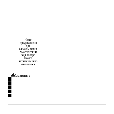
Фото
представлено
для
ознакомления.
Фактический
вид товара
может
незначительно
отличаться
Сравнить