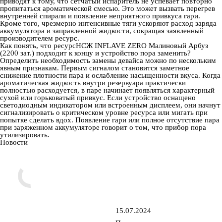
приводят к тому, что сетчатый испаритель не успевает повторно
пропитаться ароматической смесью. Это может вызвать перегрев
внутренней спирали и появление неприятного привкуса гари.
Кроме того, чрезмерно интенсивные тяги ускоряют расход заряда
аккумулятора и заправленной жидкости, сокращая заявленный
производителем ресурс.
Как понять, что ресурсНСЖ INFLAVE ZERO Малиновый Арбуз
(2200 зат.) подходит к концу и устройство пора заменить?
Определить необходимость замены девайса можно по нескольким
явным признакам. Первым сигналом становится заметное
снижение плотности пара и ослабление насыщенности вкуса. Когда
ароматическая жидкость внутри резервуара практически
полностью расходуется, в паре начинает появляться характерный
сухой или горьковатый привкус. Если устройство оснащено
светодиодным индикатором или встроенным дисплеем, они начнут
сигнализировать о критическом уровне ресурса или мигать при
попытке сделать вдох. Появление гари или полное отсутствие пара
при заряженном аккумуляторе говорит о том, что прибор пора
утилизировать.
Новости
15.07.2024