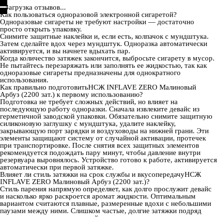
Загрузка отзывов...
Как пользоваться одноразовой электронной сигаретой?
Одноразовые сигареты не требуют настройки — достаточно
просто открыть упаковку.
Снимите защитные наклейки и, если есть, колпачок с мундштука.
Затем сделайте вдох через мундштук. Одноразка автоматически
активируется, и вы начнете вдыхать пар.
Когда количество затяжек закончится, выбросьте сигарету в мусор.
Не пытайтесь перезаряжать или заполнять ее жидкостью, так как
одноразовые сигареты предназначены для однократного
использования.
Как правильно подготовитьНСЖ INFLAVE ZERO Малиновый
Арбуз (2200 зат.) к первому использованию?
Подготовка не требует сложных действий, но влияет на
последующую работу одноразки. Сначала извлеките девайс из
герметичной заводской упаковки. Обязательно снимите защитную
силиконовую заглушку с мундштука, удалите наклейку,
закрывающую порт зарядки и воздуховоды на нижней грани. Эти
элементы защищают систему от случайной активации, протечек
при транспортировке. После снятия всех защитных элементов
рекомендуется подождать пару минут, чтобы давление внутри
резервуара выровнялось. Устройство готово к работе, активируется
автоматически при первой затяжке.
Влияет ли стиль затяжки на срок службы и вкусопередачуНСЖ
INFLAVE ZERO Малиновый Арбуз (2200 зат.)?
Стиль парения напрямую определяет, как долго прослужит девайс
и насколько ярко раскроется аромат жидкости. Оптимальным
вариантом считаются плавные, размеренные вдохи с небольшими
паузами между ними. Слишком частые, долгие затяжки подряд