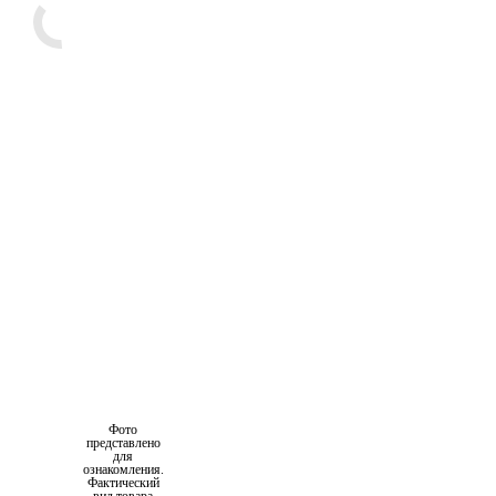
Фото
представлено
для
ознакомления.
Фактический
вид товара