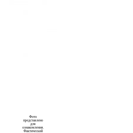
Фото
представлено
для
ознакомления.
Фактический