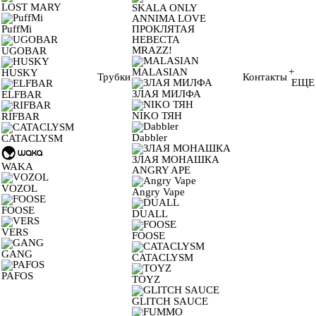
LOST MARY
SKALA ONLY
ANNIMA LOVE
PuffMi
ПРОКЛЯТАЯ
НЕВЕСТА
MRAZZ!
UGOBAR
MALASIAN
+
HUSKY
Трубки
Контакты
ЕЩЕ
ЗЛАЯ МИЛФА
ELFBAR
NIKO ТЯН
RIFBAR
Dabbler
CATACLYSM
ЗЛАЯ МОНАШКА
WAKA
ANGRY APE
VOZOL
Angry Vape
FOOSE
DUALL
VERS
FOOSE
GANG
CATACLYSM
PAFOS
TOYZ
GLITCH SAUCE