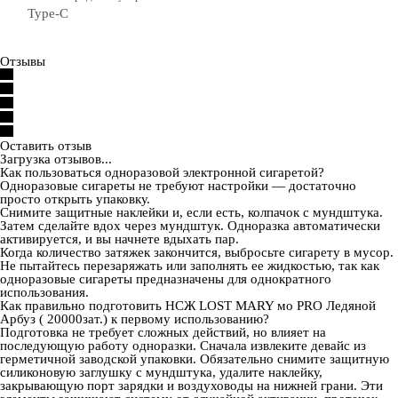
Type-C
Отзывы
Оставить отзыв
Загрузка отзывов...
Как пользоваться одноразовой электронной сигаретой?
Одноразовые сигареты не требуют настройки — достаточно
просто открыть упаковку.
Снимите защитные наклейки и, если есть, колпачок с мундштука.
Затем сделайте вдох через мундштук. Одноразка автоматически
активируется, и вы начнете вдыхать пар.
Когда количество затяжек закончится, выбросьте сигарету в мусор.
Не пытайтесь перезаряжать или заполнять ее жидкостью, так как
одноразовые сигареты предназначены для однократного
использования.
Как правильно подготовить НСЖ LOST MARY мо PRO Ледяной
Арбуз ( 20000зат.) к первому использованию?
Подготовка не требует сложных действий, но влияет на
последующую работу одноразки. Сначала извлеките девайс из
герметичной заводской упаковки. Обязательно снимите защитную
силиконовую заглушку с мундштука, удалите наклейку,
закрывающую порт зарядки и воздуховоды на нижней грани. Эти