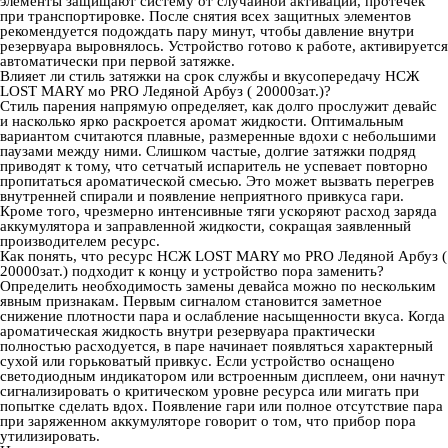
элементы защищают систему от случайной активации, протечек
при транспортировке. После снятия всех защитных элементов
рекомендуется подождать пару минут, чтобы давление внутри
резервуара выровнялось. Устройство готово к работе, активируется
автоматически при первой затяжке.
Влияет ли стиль затяжки на срок службы и вкусопередачу НСЖ
LOST MARY мо PRO Ледяной Арбуз ( 20000зат.)?
Стиль парения напрямую определяет, как долго прослужит девайс
и насколько ярко раскроется аромат жидкости. Оптимальным
вариантом считаются плавные, размеренные вдохи с небольшими
паузами между ними. Слишком частые, долгие затяжки подряд
приводят к тому, что сетчатый испаритель не успевает повторно
пропитаться ароматической смесью. Это может вызвать перегрев
внутренней спирали и появление неприятного привкуса гари.
Кроме того, чрезмерно интенсивные тяги ускоряют расход заряда
аккумулятора и заправленной жидкости, сокращая заявленный
производителем ресурс.
Как понять, что ресурс НСЖ LOST MARY мо PRO Ледяной Арбуз (
20000зат.) подходит к концу и устройство пора заменить?
Определить необходимость замены девайса можно по нескольким
явным признакам. Первым сигналом становится заметное
снижение плотности пара и ослабление насыщенности вкуса. Когда
ароматическая жидкость внутри резервуара практически
полностью расходуется, в паре начинает появляться характерный
сухой или горьковатый привкус. Если устройство оснащено
светодиодным индикатором или встроенным дисплеем, они начнут
сигнализировать о критическом уровне ресурса или мигать при
попытке сделать вдох. Появление гари или полное отсутствие пара
при заряженном аккумуляторе говорит о том, что прибор пора
утилизировать.