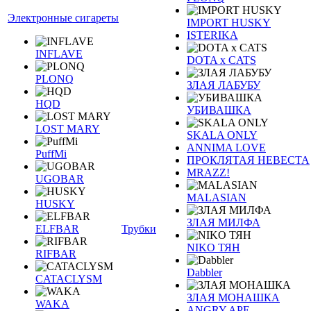
Электронные сигареты
IMPORT HUSKY
ISTERIKA
INFLAVE
DOTA x CATS
PLONQ
ЗЛАЯ ЛАБУБУ
HQD
УБИВАШКА
LOST MARY
SKALA ONLY
ANNIMA LOVE
PuffMi
ПРОКЛЯТАЯ НЕВЕСТА
MRAZZ!
UGOBAR
MALASIAN
HUSKY
ЗЛАЯ МИЛФА
ELFBAR
Трубки
NIKO ТЯН
RIFBAR
Dabbler
CATACLYSM
ЗЛАЯ МОНАШКА
WAKA
ANGRY APE