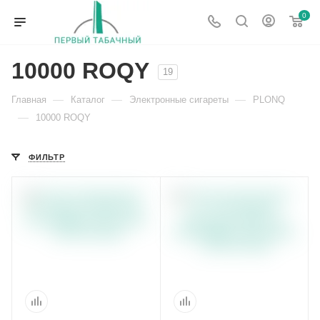
0
10000 ROQY
19
—
—
—
Главная
Каталог
Электронные сигареты
PLONQ
—
10000 ROQY
ФИЛЬТР