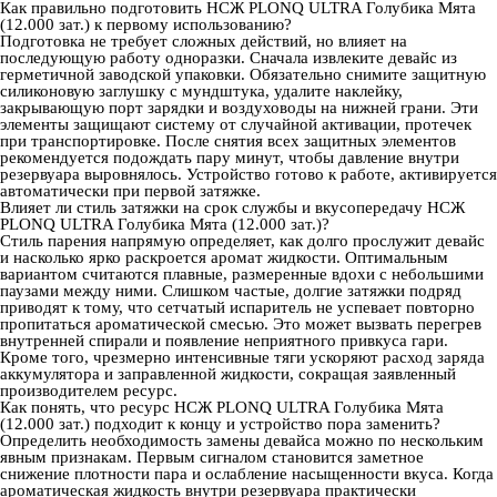
Как правильно подготовить НСЖ PLONQ ULTRA Голубика Мята
(12.000 зат.) к первому использованию?
Подготовка не требует сложных действий, но влияет на
последующую работу одноразки. Сначала извлеките девайс из
герметичной заводской упаковки. Обязательно снимите защитную
силиконовую заглушку с мундштука, удалите наклейку,
закрывающую порт зарядки и воздуховоды на нижней грани. Эти
элементы защищают систему от случайной активации, протечек
при транспортировке. После снятия всех защитных элементов
рекомендуется подождать пару минут, чтобы давление внутри
резервуара выровнялось. Устройство готово к работе, активируется
автоматически при первой затяжке.
Влияет ли стиль затяжки на срок службы и вкусопередачу НСЖ
PLONQ ULTRA Голубика Мята (12.000 зат.)?
Стиль парения напрямую определяет, как долго прослужит девайс
и насколько ярко раскроется аромат жидкости. Оптимальным
вариантом считаются плавные, размеренные вдохи с небольшими
паузами между ними. Слишком частые, долгие затяжки подряд
приводят к тому, что сетчатый испаритель не успевает повторно
пропитаться ароматической смесью. Это может вызвать перегрев
внутренней спирали и появление неприятного привкуса гари.
Кроме того, чрезмерно интенсивные тяги ускоряют расход заряда
аккумулятора и заправленной жидкости, сокращая заявленный
производителем ресурс.
Как понять, что ресурс НСЖ PLONQ ULTRA Голубика Мята
(12.000 зат.) подходит к концу и устройство пора заменить?
Определить необходимость замены девайса можно по нескольким
явным признакам. Первым сигналом становится заметное
снижение плотности пара и ослабление насыщенности вкуса. Когда
ароматическая жидкость внутри резервуара практически