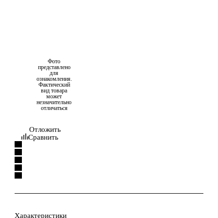
Фото
представлено
для
ознакомления.
Фактический
вид товара
может
незначительно
отличаться
Отложить
Сравнить
Характеристики