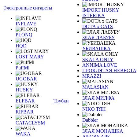
Электронные сигареты
IMPORT HUSKY
ISTERIKA
INFLAVE
DOTA x CATS
PLONQ
ЗЛАЯ ЛАБУБУ
HQD
УБИВАШКА
LOST MARY
SKALA ONLY
ANNIMA LOVE
PuffMi
ПРОКЛЯТАЯ НЕВЕСТА
MRAZZ!
UGOBAR
MALASIAN
HUSKY
ЗЛАЯ МИЛФА
ELFBAR
Трубки
NIKO ТЯН
RIFBAR
Dabbler
CATACLYSM
ЗЛАЯ МОНАШКА
WAKA
ANGRY APE