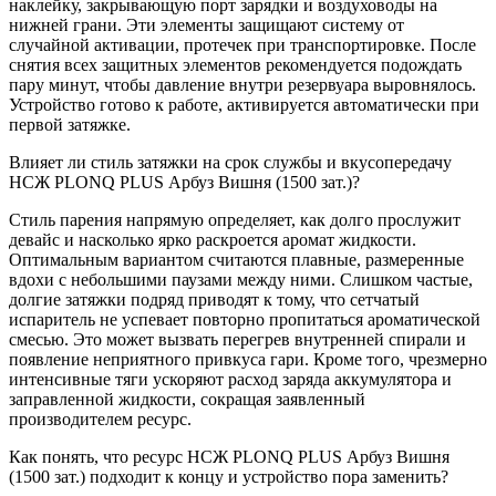
наклейку, закрывающую порт зарядки и воздуховоды на
нижней грани. Эти элементы защищают систему от
случайной активации, протечек при транспортировке. После
снятия всех защитных элементов рекомендуется подождать
пару минут, чтобы давление внутри резервуара выровнялось.
Устройство готово к работе, активируется автоматически при
первой затяжке.
Влияет ли стиль затяжки на срок службы и вкусопередачу
НСЖ PLONQ PLUS Арбуз Вишня (1500 зат.)?
Стиль парения напрямую определяет, как долго прослужит
девайс и насколько ярко раскроется аромат жидкости.
Оптимальным вариантом считаются плавные, размеренные
вдохи с небольшими паузами между ними. Слишком частые,
долгие затяжки подряд приводят к тому, что сетчатый
испаритель не успевает повторно пропитаться ароматической
смесью. Это может вызвать перегрев внутренней спирали и
появление неприятного привкуса гари. Кроме того, чрезмерно
интенсивные тяги ускоряют расход заряда аккумулятора и
заправленной жидкости, сокращая заявленный
производителем ресурс.
Как понять, что ресурс НСЖ PLONQ PLUS Арбуз Вишня
(1500 зат.) подходит к концу и устройство пора заменить?