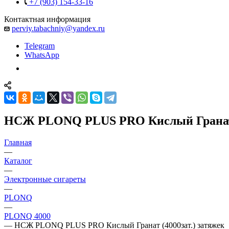
+7 (903) 154-33-16
Контактная информация
perviy.tabachniy@yandex.ru
Telegram
WhatsApp
НСЖ PLONQ PLUS PRO Кислый Гранат (
Главная
—
Каталог
—
Электронные сигареты
—
PLONQ
—
PLONQ 4000
—
НСЖ PLONQ PLUS PRO Кислый Гранат (4000зат.) затяжек