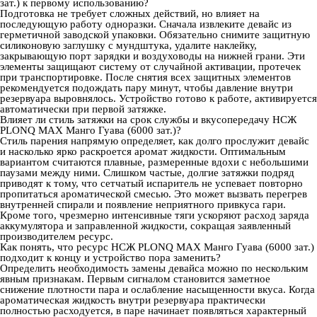
зат.) к первому использованию?
Подготовка не требует сложных действий, но влияет на
последующую работу одноразки. Сначала извлеките девайс из
герметичной заводской упаковки. Обязательно снимите защитную
силиконовую заглушку с мундштука, удалите наклейку,
закрывающую порт зарядки и воздуховоды на нижней грани. Эти
элементы защищают систему от случайной активации, протечек
при транспортировке. После снятия всех защитных элементов
рекомендуется подождать пару минут, чтобы давление внутри
резервуара выровнялось. Устройство готово к работе, активируется
автоматически при первой затяжке.
Влияет ли стиль затяжки на срок службы и вкусопередачу НСЖ
PLONQ MAX Манго Гуава (6000 зат.)?
Стиль парения напрямую определяет, как долго прослужит девайс
и насколько ярко раскроется аромат жидкости. Оптимальным
вариантом считаются плавные, размеренные вдохи с небольшими
паузами между ними. Слишком частые, долгие затяжки подряд
приводят к тому, что сетчатый испаритель не успевает повторно
пропитаться ароматической смесью. Это может вызвать перегрев
внутренней спирали и появление неприятного привкуса гари.
Кроме того, чрезмерно интенсивные тяги ускоряют расход заряда
аккумулятора и заправленной жидкости, сокращая заявленный
производителем ресурс.
Как понять, что ресурс НСЖ PLONQ MAX Манго Гуава (6000 зат.)
подходит к концу и устройство пора заменить?
Определить необходимость замены девайса можно по нескольким
явным признакам. Первым сигналом становится заметное
снижение плотности пара и ослабление насыщенности вкуса. Когда
ароматическая жидкость внутри резервуара практически
полностью расходуется, в паре начинает появляться характерный