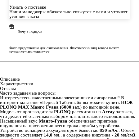
Узнать о поставке
Наши менеджеры обязательно свяжутся с вами и уточнят
условия заказа
Хочу в подарок
Фото представлено для ознакомления. Фактический вид товара может
незначительно отличаться
Описание
Характеристики
Отзывы
Часто задаваемые вопросы
Интересуетесь качественными электронными сигаретами? В
интернет‑магазине «Первый Табачный» вы можете купить
НСЖ
PLONQ MAX Манго Гуава (6000 зат.)
по выгодной цене.
Модель от производителя
PLONQ
рассчитана на
Array
затяжек,
что делает её отличным выбором для длительного использования.
Насыщенный вкус
Манго-Гуава
обеспечивает приятные
ощущения на протяжении всего срока службы устройства.
Устройство оснащено аккумулятором ёмкостью
850 мАч.
. Объём
жидкости составляет
14,0 мл.
, а содержание никотина -
20 мл/см3
,