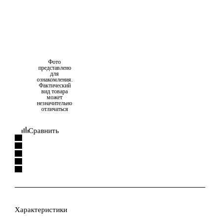
Фото
представлено
для
ознакомления.
Фактический
вид товара
может
незначительно
отличаться
Сравнить
Характеристики