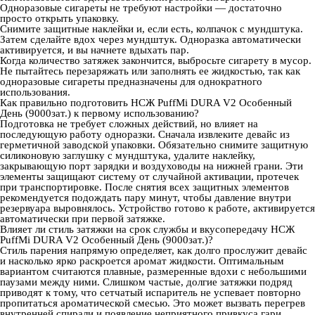
Одноразовые сигареты не требуют настройки — достаточно
просто открыть упаковку.
Снимите защитные наклейки и, если есть, колпачок с мундштука.
Затем сделайте вдох через мундштук. Одноразка автоматически
активируется, и вы начнете вдыхать пар.
Когда количество затяжек закончится, выбросьте сигарету в мусор.
Не пытайтесь перезаряжать или заполнять ее жидкостью, так как
одноразовые сигареты предназначены для однократного
использования.
Как правильно подготовить НСЖ PuffMi DURA V2 Особенный
День (9000зат.) к первому использованию?
Подготовка не требует сложных действий, но влияет на
последующую работу одноразки. Сначала извлеките девайс из
герметичной заводской упаковки. Обязательно снимите защитную
силиконовую заглушку с мундштука, удалите наклейку,
закрывающую порт зарядки и воздуховоды на нижней грани. Эти
элементы защищают систему от случайной активации, протечек
при транспортировке. После снятия всех защитных элементов
рекомендуется подождать пару минут, чтобы давление внутри
резервуара выровнялось. Устройство готово к работе, активируется
автоматически при первой затяжке.
Влияет ли стиль затяжки на срок службы и вкусопередачу НСЖ
PuffMi DURA V2 Особенный День (9000зат.)?
Стиль парения напрямую определяет, как долго прослужит девайс
и насколько ярко раскроется аромат жидкости. Оптимальным
вариантом считаются плавные, размеренные вдохи с небольшими
паузами между ними. Слишком частые, долгие затяжки подряд
приводят к тому, что сетчатый испаритель не успевает повторно
пропитаться ароматической смесью. Это может вызвать перегрев
внутренней спирали и появление неприятного привкуса гари.