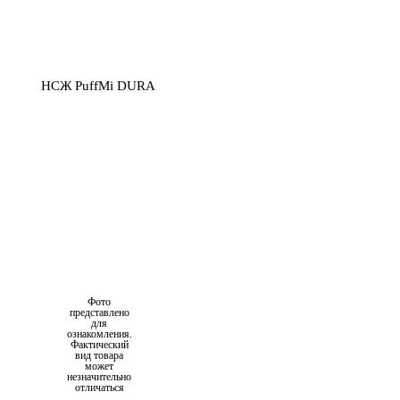
Фото
представлено
для
ознакомления.
Фактический
вид товара
может
незначительно
отличаться