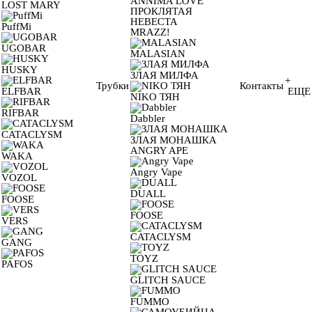
ANNIMA LOVE
LOST MARY
ПРОКЛЯТАЯ
НЕВЕСТА
PuffMi
MRAZZ!
UGOBAR
MALASIAN
HUSKY
ЗЛАЯ МИЛФА
+
Трубки
Контакты
ELFBAR
ЕЩЕ
NIKO ТЯН
RIFBAR
Dabbler
CATACLYSM
ЗЛАЯ МОНАШКА
ANGRY APE
WAKA
Angry Vape
VOZOL
DUALL
FOOSE
FOOSE
VERS
CATACLYSM
GANG
TOYZ
PAFOS
GLITCH SAUCE
FUMMO