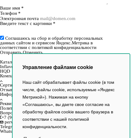
Ваше имя
*
Телефон
*
Электронная почта
Введите текст с картинки
*
Соглашаюсь на сбор и обработку персональных
данных сайтом и сервисом Яндекс.Метрика в
соответствии с
политикой конфиденциальности
Отправить
Отменить
Каталог
Inflave
Управление файлами cookie
HQD
Компания
Наш сайт обрабатывает файлы cookie (в том
Сертификаты
Отзывы
числе, файлы cookie, используемые «Яндекс
Информация
Метрикой»). Нажимая на кнопку
Реквизиты
«Соглашаюсь», вы даете свое согласие на
Политика
обработку файлов cookie вашего браузера в
Вопрос–ответ
+7 (903) 154-33-16
соответствии с нашей
политикой
perviy.tabachniy@yandex.ru
Telegram
конфиденциальности.
WhatsApp