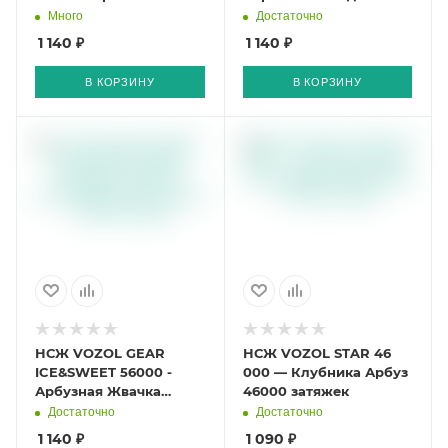
затяжек
56000 затяжек
Много
Достаточно
1 140 ₽
1 140 ₽
В КОРЗИНУ
В КОРЗИНУ
НСЖ VOZOL GEAR
НСЖ VOZOL STAR 46
ICE&SWEET 56000 -
000 — Клубника Арбуз
Арбузная Жвачка
46000 затяжек
56000 затяжек
Достаточно
Достаточно
1 140 ₽
1 090 ₽