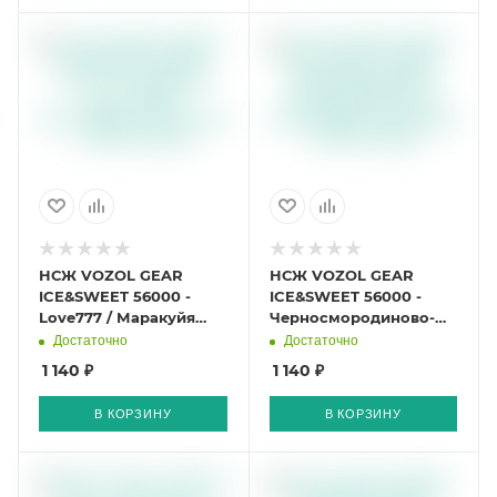
НСЖ VOZOL GEAR
НСЖ VOZOL GEAR
ICE&SWEET 56000 -
ICE&SWEET 56000 -
Love777 / Маракуйя
Черносмородиново-
Дыня Арбуз 56000
Малиновый Смузи
Достаточно
Достаточно
затяжек
56000 затяжек
1 140 ₽
1 140 ₽
В КОРЗИНУ
В КОРЗИНУ