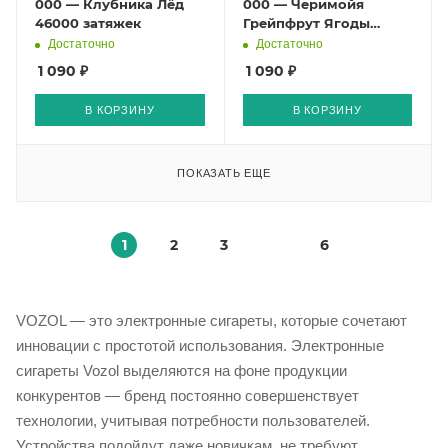
000 — Клубника Лёд
000 — Черимойя
46000 затяжек
Грейпфрут Ягоды
46000 затяжек
Достаточно
Достаточно
1 090 ₽
1 090 ₽
В КОРЗИНУ
В КОРЗИНУ
ПОКАЗАТЬ ЕЩЕ
1
2
3
6
VOZOL — это электронные сигареты, которые сочетают
инновации с простотой использования. Электронные
сигареты Vozol выделяются на фоне продукции
конкурентов — бренд постоянно совершенствует
технологии, учитывая потребности пользователей.
Устройства подойдут даже новичкам, не требуют