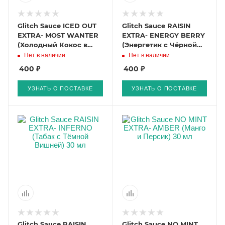
Glitch Sauce ICED OUT
Glitch Sauce RAISIN
EXTRA- MOST WANTER
EXTRA- ENERGY BERRY
(Холодный Кокос в
(Энергетик с Чёрной
Шоколаде) 30 мл
Смородиной и
Нет в наличии
Нет в наличии
Виноградом) 30 мл
400 ₽
400 ₽
УЗНАТЬ О ПОСТАВКЕ
УЗНАТЬ О ПОСТАВКЕ
Glitch Sauce RAISIN
Glitch Sauce NO MINT