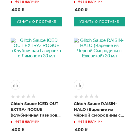
Мороженое) 30 мл
Шоколаде) 30 мл
Нет в наличии
Нет в наличии
400 ₽
400 ₽
УЗНАТЬ О ПОСТАВКЕ
УЗНАТЬ О ПОСТАВКЕ
Glitch Sauce ICED OUT
Glitch Sauce RAISIN-
EXTRA- ROGUE
HALO (Варенье из
(Клубничная Газировка
Чёрной Смородины с
с Лимоном) 30 мл
Ежевикой) 30 мл
Нет в наличии
Нет в наличии
400 ₽
400 ₽