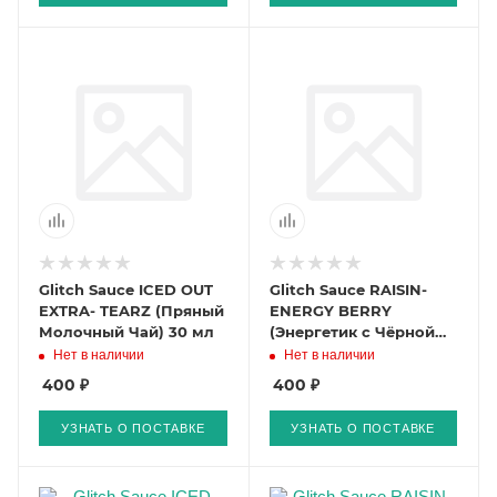
Glitch Sauce ICED OUT
Glitch Sauce RAISIN-
EXTRA- TEARZ (Пряный
ENERGY BERRY
Молочный Чай) 30 мл
(Энергетик с Чёрной
Смородиной и
Нет в наличии
Нет в наличии
Виноградом) 30 мл
400 ₽
400 ₽
УЗНАТЬ О ПОСТАВКЕ
УЗНАТЬ О ПОСТАВКЕ