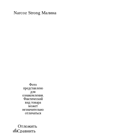
Фото
представлено
для
ознакомления.
Фактический
вид товара
может
незначительно
отличаться
Отложить
Сравнить