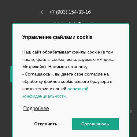
+7 (903) 154-33-16
perviy.tabachniy@yandex.ru
Управление файлами cookie
Наш сайт обрабатывает файлы cookie (в том
числе, файлы cookie, используемые «Яндекс
Метрикой»). Нажимая на кнопку
«Соглашаюсь», вы даете свое согласие на
ЗАКАЗАТЬ ЗВОНОК
обработку файлов cookie вашего браузера в
соответствии с нашей
политикой
конфиденциальности.
2026 Первый Табачный, продажа электронных сигарет
Подробнее
Разработка и продвижение сайта
Отклонить
Соглашаюсь