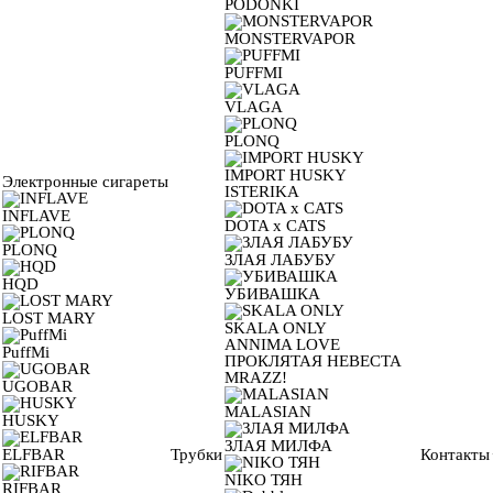
PODONKI
MONSTERVAPOR
PUFFMI
VLAGA
PLONQ
IMPORT HUSKY
Электронные сигареты
ISTERIKA
INFLAVE
DOTA x CATS
PLONQ
ЗЛАЯ ЛАБУБУ
HQD
УБИВАШКА
LOST MARY
SKALA ONLY
ANNIMA LOVE
PuffMi
ПРОКЛЯТАЯ НЕВЕСТА
MRAZZ!
UGOBAR
MALASIAN
HUSKY
ЗЛАЯ МИЛФА
ELFBAR
Трубки
Контакты
NIKO ТЯН
RIFBAR