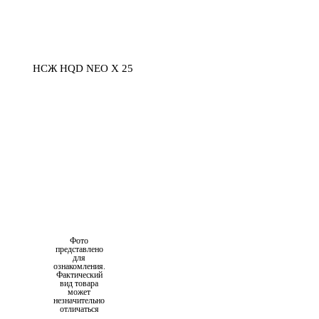
Фото
представлено
для
ознакомления.
Фактический
вид товара
может
незначительно
отличаться