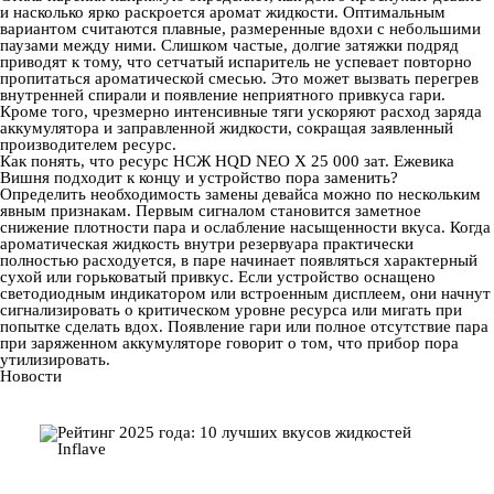
и насколько ярко раскроется аромат жидкости. Оптимальным
вариантом считаются плавные, размеренные вдохи с небольшими
паузами между ними. Слишком частые, долгие затяжки подряд
приводят к тому, что сетчатый испаритель не успевает повторно
пропитаться ароматической смесью. Это может вызвать перегрев
внутренней спирали и появление неприятного привкуса гари.
Кроме того, чрезмерно интенсивные тяги ускоряют расход заряда
аккумулятора и заправленной жидкости, сокращая заявленный
производителем ресурс.
Как понять, что ресурс НСЖ HQD NEO X 25 000 зат. Ежевика
Вишня подходит к концу и устройство пора заменить?
Определить необходимость замены девайса можно по нескольким
явным признакам. Первым сигналом становится заметное
снижение плотности пара и ослабление насыщенности вкуса. Когда
ароматическая жидкость внутри резервуара практически
полностью расходуется, в паре начинает появляться характерный
сухой или горьковатый привкус. Если устройство оснащено
светодиодным индикатором или встроенным дисплеем, они начнут
сигнализировать о критическом уровне ресурса или мигать при
попытке сделать вдох. Появление гари или полное отсутствие пара
при заряженном аккумуляторе говорит о том, что прибор пора
утилизировать.
Новости