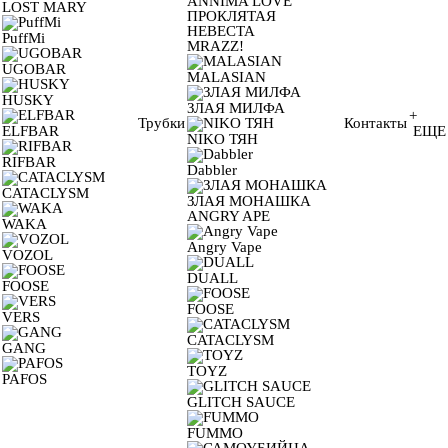
ANNIMA LOVE
LOST MARY
ПРОКЛЯТАЯ
НЕВЕСТА
PuffMi
MRAZZ!
UGOBAR
MALASIAN
HUSKY
ЗЛАЯ МИЛФА
+
Трубки
Контакты
ELFBAR
ЕЩЕ
NIKO ТЯН
RIFBAR
Dabbler
CATACLYSM
ЗЛАЯ МОНАШКА
ANGRY APE
WAKA
Angry Vape
VOZOL
DUALL
FOOSE
FOOSE
VERS
CATACLYSM
GANG
TOYZ
PAFOS
GLITCH SAUCE
FUMMO