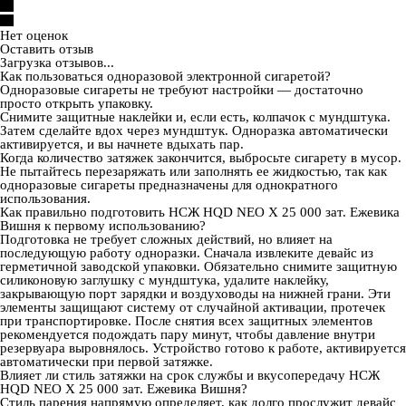
Нет оценок
Оставить отзыв
Загрузка отзывов...
Как пользоваться одноразовой электронной сигаретой?
Одноразовые сигареты не требуют настройки — достаточно
просто открыть упаковку.
Снимите защитные наклейки и, если есть, колпачок с мундштука.
Затем сделайте вдох через мундштук. Одноразка автоматически
активируется, и вы начнете вдыхать пар.
Когда количество затяжек закончится, выбросьте сигарету в мусор.
Не пытайтесь перезаряжать или заполнять ее жидкостью, так как
одноразовые сигареты предназначены для однократного
использования.
Как правильно подготовить НСЖ HQD NEO X 25 000 зат. Ежевика
Вишня к первому использованию?
Подготовка не требует сложных действий, но влияет на
последующую работу одноразки. Сначала извлеките девайс из
герметичной заводской упаковки. Обязательно снимите защитную
силиконовую заглушку с мундштука, удалите наклейку,
закрывающую порт зарядки и воздуховоды на нижней грани. Эти
элементы защищают систему от случайной активации, протечек
при транспортировке. После снятия всех защитных элементов
рекомендуется подождать пару минут, чтобы давление внутри
резервуара выровнялось. Устройство готово к работе, активируется
автоматически при первой затяжке.
Влияет ли стиль затяжки на срок службы и вкусопередачу НСЖ
HQD NEO X 25 000 зат. Ежевика Вишня?
Стиль парения напрямую определяет, как долго прослужит девайс