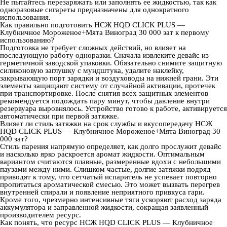
Не пытайтесь перезаряжать или заполнять ее жидкостью, так как
одноразовые сигареты предназначены для однократного
использования.
Как правильно подготовить НСЖ HQD CLICK PLUS —
Клубничное Мороженое+Мята Виноград 30 000 зат к первому
использованию?
Подготовка не требует сложных действий, но влияет на
последующую работу одноразки. Сначала извлеките девайс из
герметичной заводской упаковки. Обязательно снимите защитную
силиконовую заглушку с мундштука, удалите наклейку,
закрывающую порт зарядки и воздуховоды на нижней грани. Эти
элементы защищают систему от случайной активации, протечек
при транспортировке. После снятия всех защитных элементов
рекомендуется подождать пару минут, чтобы давление внутри
резервуара выровнялось. Устройство готово к работе, активируется
автоматически при первой затяжке.
Влияет ли стиль затяжки на срок службы и вкусопередачу НСЖ
HQD CLICK PLUS — Клубничное Мороженое+Мята Виноград 30
000 зат?
Стиль парения напрямую определяет, как долго прослужит девайс
и насколько ярко раскроется аромат жидкости. Оптимальным
вариантом считаются плавные, размеренные вдохи с небольшими
паузами между ними. Слишком частые, долгие затяжки подряд
приводят к тому, что сетчатый испаритель не успевает повторно
пропитаться ароматической смесью. Это может вызвать перегрев
внутренней спирали и появление неприятного привкуса гари.
Кроме того, чрезмерно интенсивные тяги ускоряют расход заряда
аккумулятора и заправленной жидкости, сокращая заявленный
производителем ресурс.
Как понять, что ресурс НСЖ HQD CLICK PLUS — Клубничное