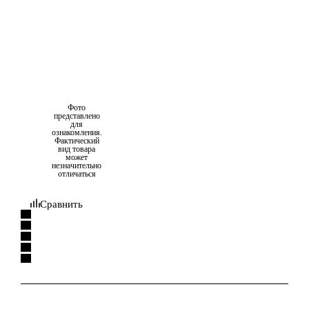
Фото
представлено
для
ознакомления.
Фактический
вид товара
может
незначительно
отличаться
Сравнить