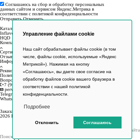
Соглашаюсь на сбор и обработку персональных
данных сайтом и сервисом Яндекс.Метрика в
соответствии с
политикой конфиденциальности
Отправить
Отменить
Каталог
Inflave
Управление файлами cookie
HQD
Компания
Наш сайт обрабатывает файлы cookie (в том
Сертификаты
Отзывы
числе, файлы cookie, используемые «Яндекс
Информация
Метрикой»). Нажимая на кнопку
Реквизиты
«Соглашаюсь», вы даете свое согласие на
Политика
обработку файлов cookie вашего браузера в
Вопрос–ответ
+7 (903) 154-33-16
соответствии с нашей
политикой
perviy.tabachniy@yandex.ru
Telegram
конфиденциальности.
WhatsApp
Подробнее
Заказать звонок
2026 Первый Табачный, продажа электронных сигарет
Отклонить
Соглашаюсь
Разработка и продвижение сайта