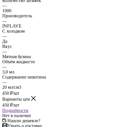
Количество затяжек
—
1000
Производитель
—
INFLAVE
С холодком
—
Да
Вкус
—
Мятная бузина
Объём жидкости
—
3,0 мл.
Содержание никотина
—
20 мл/см3
450
₽
/шт
Варианты цен
450
₽
/шт
Подробности
Нет в наличии
Нашли дешевле?
Узнать о поставке