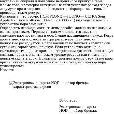
внутренней спирали и появление неприятного привкуса гари.
Кроме того, чрезмерно интенсивные тяги ускоряют расход заряда
аккумулятора и заправленной жидкости, сокращая заявленный
производителем ресурс.
Как понять, что ресурс НСЖ PLONQ —FLONQ— ULTRA Sour
Apple Ice Кислое Яблоко HARD (20 000 зат.) подходит к концу и
устройство пора заменить?
Определить необходимость замены девайса можно по нескольким
явным признакам. Первым сигналом становится заметное
снижение плотности пара и ослабление насыщенности вкуса. Когда
ароматическая жидкость внутри резервуара практически
полностью расходуется, в паре начинает появляться характерный
сухой или горьковатый привкус. Если устройство оснащено
светодиодным индикатором или встроенным дисплеем, они начнут
сигнализировать о критическом уровне ресурса или мигать при
попытке сделать вдох. Появление гари или полное отсутствие пара
при заряженном аккумуляторе говорит о том, что прибор пора
утилизировать.
Новости
30.06.2026
Электронная сигарета
HQD — обзор бренда,