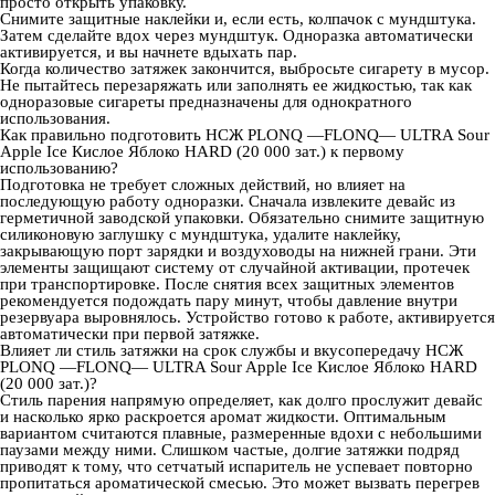
просто открыть упаковку.
Снимите защитные наклейки и, если есть, колпачок с мундштука.
Затем сделайте вдох через мундштук. Одноразка автоматически
активируется, и вы начнете вдыхать пар.
Когда количество затяжек закончится, выбросьте сигарету в мусор.
Не пытайтесь перезаряжать или заполнять ее жидкостью, так как
одноразовые сигареты предназначены для однократного
использования.
Как правильно подготовить НСЖ PLONQ —FLONQ— ULTRA Sour
Apple Ice Кислое Яблоко HARD (20 000 зат.) к первому
использованию?
Подготовка не требует сложных действий, но влияет на
последующую работу одноразки. Сначала извлеките девайс из
герметичной заводской упаковки. Обязательно снимите защитную
силиконовую заглушку с мундштука, удалите наклейку,
закрывающую порт зарядки и воздуховоды на нижней грани. Эти
элементы защищают систему от случайной активации, протечек
при транспортировке. После снятия всех защитных элементов
рекомендуется подождать пару минут, чтобы давление внутри
резервуара выровнялось. Устройство готово к работе, активируется
автоматически при первой затяжке.
Влияет ли стиль затяжки на срок службы и вкусопередачу НСЖ
PLONQ —FLONQ— ULTRA Sour Apple Ice Кислое Яблоко HARD
(20 000 зат.)?
Стиль парения напрямую определяет, как долго прослужит девайс
и насколько ярко раскроется аромат жидкости. Оптимальным
вариантом считаются плавные, размеренные вдохи с небольшими
паузами между ними. Слишком частые, долгие затяжки подряд
приводят к тому, что сетчатый испаритель не успевает повторно
пропитаться ароматической смесью. Это может вызвать перегрев