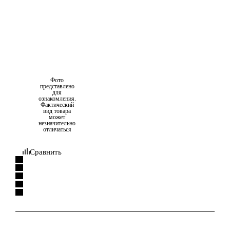
Фото
представлено
для
ознакомления.
Фактический
вид товара
может
незначительно
отличаться
Сравнить