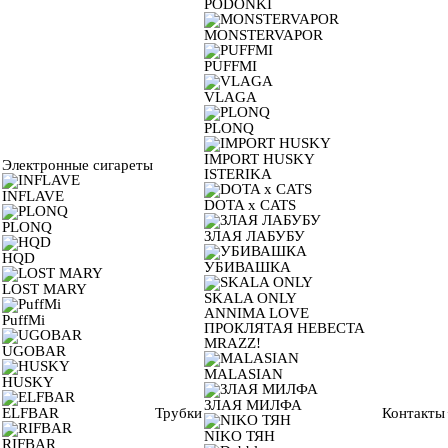
PODONKI
MONSTERVAPOR
PUFFMI
VLAGA
PLONQ
IMPORT HUSKY
Электронные сигареты
ISTERIKA
INFLAVE
DOTA x CATS
PLONQ
ЗЛАЯ ЛАБУБУ
HQD
УБИВАШКА
LOST MARY
SKALA ONLY
ANNIMA LOVE
PuffMi
ПРОКЛЯТАЯ НЕВЕСТА
MRAZZ!
UGOBAR
MALASIAN
HUSKY
ЗЛАЯ МИЛФА
ELFBAR
Трубки
Контакты
NIKO ТЯН
RIFBAR