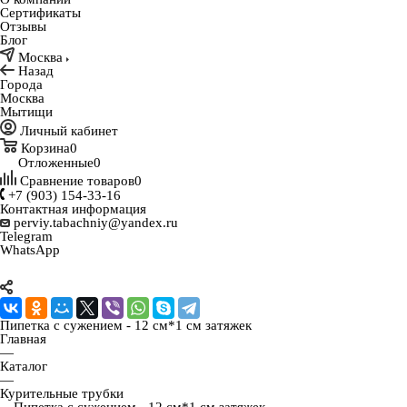
Сертификаты
Отзывы
Блог
Москва
Назад
Города
Москва
Мытищи
Личный кабинет
Корзина
0
Отложенные
0
Сравнение товаров
0
+7 (903) 154-33-16
Контактная информация
perviy.tabachniy@yandex.ru
Telegram
WhatsApp
Пипетка с сужением - 12 см*1 см затяжек
Главная
—
Каталог
—
Курительные трубки
—
Пипетка с сужением - 12 см*1 см затяжек