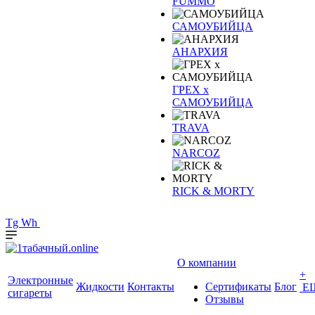
FUMMO
САМОУБИЙЦА
АНАРХИЯ
ГРЕХ х
САМОУБИЙЦА
TRAVA
NARCOZ
RICK & MORTY
Tg
Wh
О компании
+
Электронные
Жидкости
Контакты
Сертификаты
Блог
Е
сигареты
Отзывы