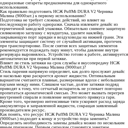
одноразовые сигареты предназначены для однократного
использования.
Как правильно подготовить НСЖ PuffMi DURA V2 Черника
Малина (9000зат.) к первому использованию?
Подготовка не требует сложных действий, но влияет на
последующую работу одноразки. Сначала извлеките девайс из
герметичной заводской упаковки. Обязательно снимите защитную
силиконовую заглушку с мундштука, удалите наклейку,
закрывающую порт зарядки и воздуховоды на нижней грани. Эти
элементы защищают систему от случайной активации, протечек
при транспортировке. После снятия всех защитных элементов
рекомендуется подождать пару минут, чтобы давление внутри
резервуара выровнялось. Устройство готово к работе, активируется
автоматически при первой затяжке.
Влияет ли стиль затяжки на срок службы и вкусопередачу НСЖ
PuffMi DURA V2 Черника Малина (9000зат.)?
Стиль парения напрямую определяет, как долго прослужит девайс
и насколько ярко раскроется аромат жидкости. Оптимальным
вариантом считаются плавные, размеренные вдохи с небольшими
паузами между ними. Слишком частые, долгие затяжки подряд
приводят к тому, что сетчатый испаритель не успевает повторно
пропитаться ароматической смесью. Это может вызвать перегрев
внутренней спирали и появление неприятного привкуса гари.
Кроме того, чрезмерно интенсивные тяги ускоряют расход заряда
аккумулятора и заправленной жидкости, сокращая заявленный
производителем ресурс.
Как понять, что ресурс НСЖ PuffMi DURA V2 Черника Малина
(9000зат.) подходит к концу и устройство пора заменить?
Определить необходимость замены девайса можно по нескольким
явным признакам. Первым сигналом становится заметное