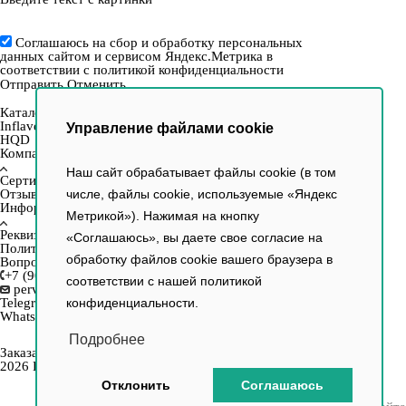
Соглашаюсь на сбор и обработку персональных
данных сайтом и сервисом Яндекс.Метрика в
соответствии с
политикой конфиденциальности
Отправить
Отменить
Каталог
Inflave
Управление файлами cookie
HQD
Компания
Наш сайт обрабатывает файлы cookie (в том
Сертификаты
Отзывы
числе, файлы cookie, используемые «Яндекс
Информация
Метрикой»). Нажимая на кнопку
Реквизиты
«Соглашаюсь», вы даете свое согласие на
Политика
обработку файлов cookie вашего браузера в
Вопрос–ответ
+7 (903) 154-33-16
соответствии с нашей
политикой
perviy.tabachniy@yandex.ru
Telegram
конфиденциальности.
WhatsApp
Подробнее
Заказать звонок
2026 Первый Табачный, продажа электронных сигарет
Отклонить
Соглашаюсь