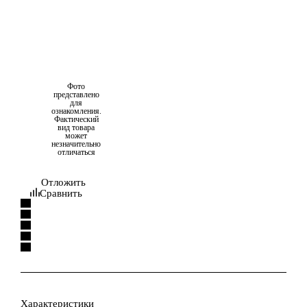
Фото
представлено
для
ознакомления.
Фактический
вид товара
может
незначительно
отличаться
Отложить
Сравнить
Характеристики