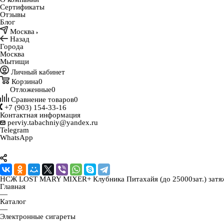
Сертификаты
Отзывы
Блог
Москва
Назад
Города
Москва
Мытищи
Личный кабинет
Корзина
0
Отложенные
0
Сравнение товаров
0
+7 (903) 154-33-16
Контактная информация
perviy.tabachniy@yandex.ru
Telegram
WhatsApp
НСЖ LOST MARY MIXER+ Клубника Питахайя (до 25000зат.) затя
Главная
—
Каталог
—
Электронные сигареты
—