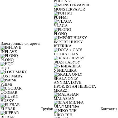
PODONKI
MONSTERVAPOR
PUFFMI
VLAGA
PLONQ
IMPORT HUSKY
Электронные сигареты
ISTERIKA
INFLAVE
DOTA x CATS
PLONQ
ЗЛАЯ ЛАБУБУ
HQD
УБИВАШКА
LOST MARY
SKALA ONLY
ANNIMA LOVE
PuffMi
ПРОКЛЯТАЯ НЕВЕСТА
MRAZZ!
UGOBAR
MALASIAN
HUSKY
ЗЛАЯ МИЛФА
ELFBAR
Трубки
Контакты
NIKO ТЯН
RIFBAR