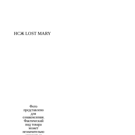
Фото
представлено
для
ознакомления.
Фактический
вид товара
может
незначительно