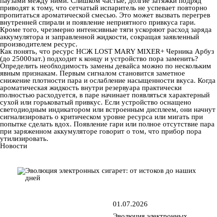
паузами между ними. Слишком частые, долгие затяжки подряд
приводят к тому, что сетчатый испаритель не успевает повторно
пропитаться ароматической смесью. Это может вызвать перегрев
внутренней спирали и появление неприятного привкуса гари.
Кроме того, чрезмерно интенсивные тяги ускоряют расход заряда
аккумулятора и заправленной жидкости, сокращая заявленный
производителем ресурс.
Как понять, что ресурс НСЖ LOST MARY MIXER+ Черника Арбуз
(до 25000зат.) подходит к концу и устройство пора заменить?
Определить необходимость замены девайса можно по нескольким
явным признакам. Первым сигналом становится заметное
снижение плотности пара и ослабление насыщенности вкуса. Когда
ароматическая жидкость внутри резервуара практически
полностью расходуется, в паре начинает появляться характерный
сухой или горьковатый привкус. Если устройство оснащено
светодиодным индикатором или встроенным дисплеем, они начнут
сигнализировать о критическом уровне ресурса или мигать при
попытке сделать вдох. Появление гари или полное отсутствие пара
при заряженном аккумуляторе говорит о том, что прибор пора
утилизировать.
Новости
01.07.2026
Эволюция электронных