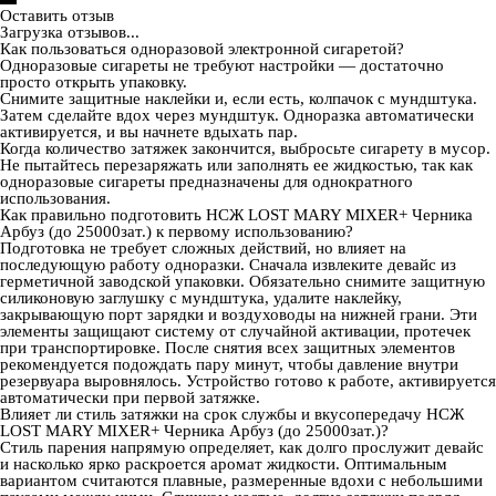
Оставить отзыв
Загрузка отзывов...
Как пользоваться одноразовой электронной сигаретой?
Одноразовые сигареты не требуют настройки — достаточно
просто открыть упаковку.
Снимите защитные наклейки и, если есть, колпачок с мундштука.
Затем сделайте вдох через мундштук. Одноразка автоматически
активируется, и вы начнете вдыхать пар.
Когда количество затяжек закончится, выбросьте сигарету в мусор.
Не пытайтесь перезаряжать или заполнять ее жидкостью, так как
одноразовые сигареты предназначены для однократного
использования.
Как правильно подготовить НСЖ LOST MARY MIXER+ Черника
Арбуз (до 25000зат.) к первому использованию?
Подготовка не требует сложных действий, но влияет на
последующую работу одноразки. Сначала извлеките девайс из
герметичной заводской упаковки. Обязательно снимите защитную
силиконовую заглушку с мундштука, удалите наклейку,
закрывающую порт зарядки и воздуховоды на нижней грани. Эти
элементы защищают систему от случайной активации, протечек
при транспортировке. После снятия всех защитных элементов
рекомендуется подождать пару минут, чтобы давление внутри
резервуара выровнялось. Устройство готово к работе, активируется
автоматически при первой затяжке.
Влияет ли стиль затяжки на срок службы и вкусопередачу НСЖ
LOST MARY MIXER+ Черника Арбуз (до 25000зат.)?
Стиль парения напрямую определяет, как долго прослужит девайс
и насколько ярко раскроется аромат жидкости. Оптимальным
вариантом считаются плавные, размеренные вдохи с небольшими