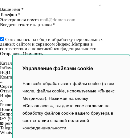
Ваше имя
*
Телефон
*
Электронная почта
Введите текст с картинки
*
Соглашаюсь на сбор и обработку персональных
данных сайтом и сервисом Яндекс.Метрика в
соответствии с
политикой конфиденциальности
Отправить
Отменить
Каталог
Inflave
Управление файлами cookie
HQD
Компания
Наш сайт обрабатывает файлы cookie (в том
Сертификаты
Отзывы
числе, файлы cookie, используемые «Яндекс
Информация
Метрикой»). Нажимая на кнопку
Реквизиты
«Соглашаюсь», вы даете свое согласие на
Политика
обработку файлов cookie вашего браузера в
Вопрос–ответ
+7 (903) 154-33-16
соответствии с нашей
политикой
perviy.tabachniy@yandex.ru
Telegram
конфиденциальности.
WhatsApp